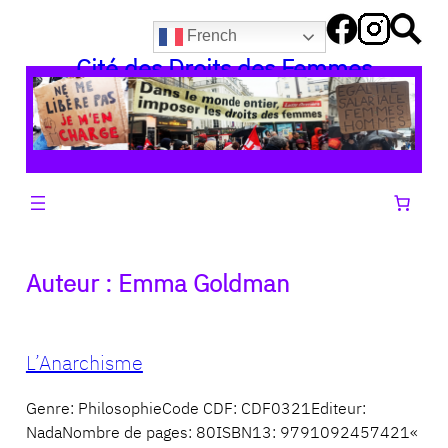
Aller
French
au
Cité des Droits des Femmes
contenu
Auteur :
Emma Goldman
L’Anarchisme
Genre: PhilosophieCode CDF: CDF0321Editeur:
NadaNombre de pages: 80ISBN13: 9791092457421«