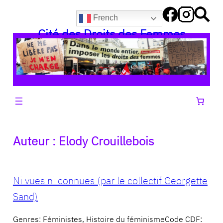
Aller
French
au
Cité des Droits des Femmes
contenu
Auteur :
Elody Crouillebois
Ni vues ni connues (par le collectif Georgette
Sand)
Genres: Féministes, Histoire du féminismeCode CDF: