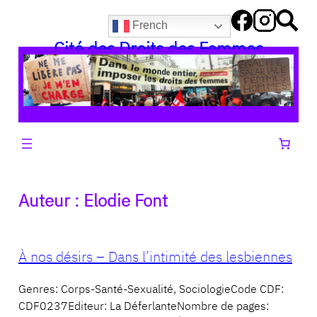
Aller
French
au
Cité des Droits des Femmes
contenu
Auteur :
Elodie Font
À nos désirs – Dans l’intimité des lesbiennes
Genres: Corps-Santé-Sexualité, SociologieCode CDF:
CDF0237Editeur: La DéferlanteNombre de pages: