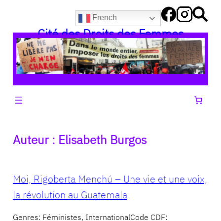
Aller
French
au
Cité des Droits des Femmes
contenu
Auteur :
Elisabeth Burgos
Moi, Rigoberta Menchú – Une vie et une voix,
la révolution au Guatemala
Genres: Féministes, InternationalCode CDF: