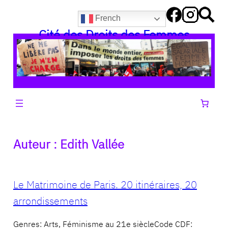
Aller
French
au
Cité des Droits des Femmes
contenu
Auteur :
Edith Vallée
Le Matrimoine de Paris. 20 itinéraires, 20
arrondissements
Genres: Arts, Féminisme au 21e siècleCode CDF: