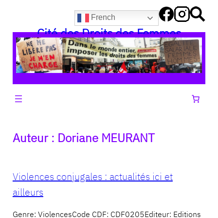
Aller
French
au
Cité des Droits des Femmes
contenu
Auteur :
Doriane MEURANT
Violences conjugales : actualités ici et
ailleurs
Genre: ViolencesCode CDF: CDF0205Editeur: Editions