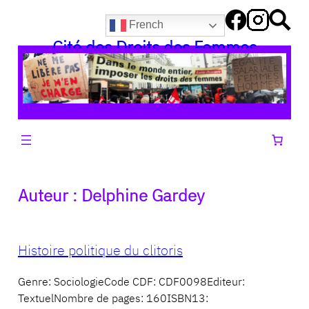
Aller
French
au
Cité des Droits des Femmes
contenu
Auteur :
Delphine Gardey
Histoire politique du clitoris
Genre: SociologieCode CDF: CDF0098Editeur:
TextuelNombre de pages: 160ISBN13: