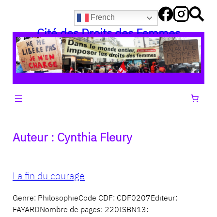
Aller
French
au
Cité des Droits des Femmes
contenu
Auteur :
Cynthia Fleury
La fin du courage
Genre: PhilosophieCode CDF: CDF0207Editeur:
FAYARDNombre de pages: 220ISBN13: