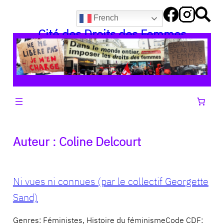
Aller
French
au
Cité des Droits des Femmes
contenu
Auteur :
Coline Delcourt
Ni vues ni connues (par le collectif Georgette
Sand)
Genres: Féministes, Histoire du féminismeCode CDF: