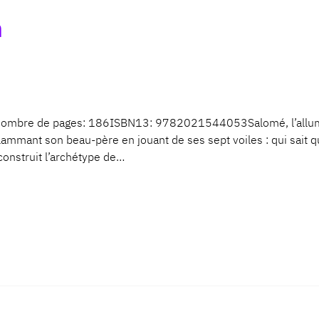
n
mbre de pages: 186ISBN13: 9782021544053Salomé, l’allumeuse
ammant son beau-père en jouant de ses sept voiles : qui sait q
construit l’archétype de…