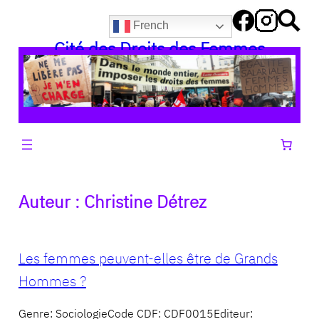
Aller
French
au
Cité des Droits des Femmes
contenu
Auteur :
Christine Détrez
Les femmes peuvent-elles être de Grands
Hommes ?
Genre: SociologieCode CDF: CDF0015Editeur: