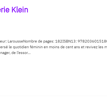
rie Klein
eur: LarousseNombre de pages: 182ISBN13: 9782036015180Déc
ersé le quotidien féminin en moins de cent ans et revivez les 
énager, de l’essor…