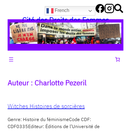
Aller
French
au
Cité des Droits des Femmes
contenu
Auteur :
Charlotte Pezeril
Witches Histoires de sorcières
Genre: Histoire du féminismeCode CDF:
CDF0335Editeur: Éditions de l’Université de