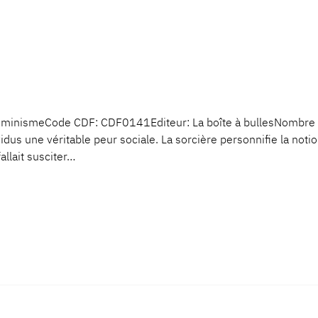
u féminismeCode CDF: CDF0141Editeur: La boîte à bullesNom
vidus une véritable peur sociale. La sorcière personnifie la not
allait susciter…