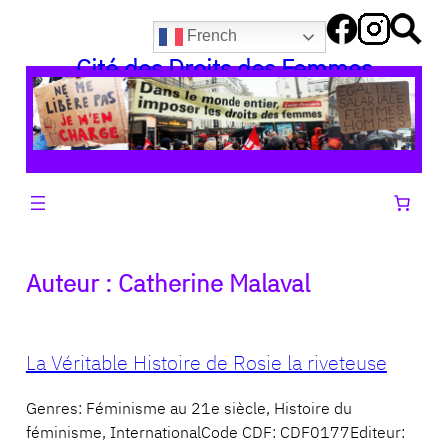
Aller
French
au
Cité des Droits des Femmes
contenu
Auteur :
Catherine Malaval
La Véritable Histoire de Rosie la riveteuse
Genres: Féminisme au 21e siècle, Histoire du
féminisme, InternationalCode CDF: CDF0177Editeur: