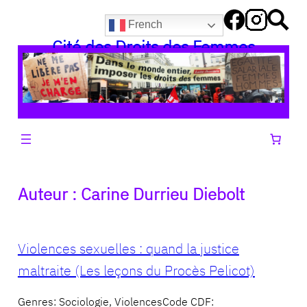
Aller
French
au
Cité des Droits des Femmes
contenu
Auteur :
Carine Durrieu Diebolt
Violences sexuelles : quand la justice
maltraite (Les leçons du Procès Pelicot)
Genres: Sociologie, ViolencesCode CDF: