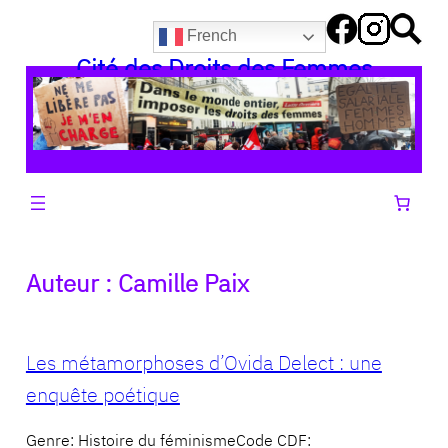
Aller
French
au
Cité des Droits des Femmes
contenu
Auteur :
Camille Paix
Les métamorphoses d’Ovida Delect : une
enquête poétique
Genre: Histoire du féminismeCode CDF: