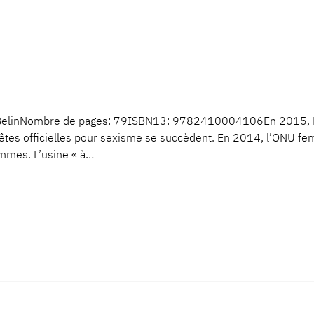
: BelinNombre de pages: 79ISBN13: 9782410004106En 2015, H
quêtes officielles pour sexisme se succèdent. En 2014, l’ONU f
femmes. L’usine « à…