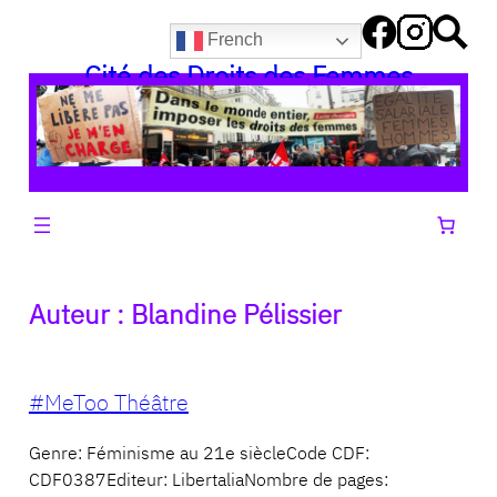
Aller
French
au
Cité des Droits des Femmes
contenu
Auteur :
Blandine Pélissier
#MeToo Théâtre
Genre: Féminisme au 21e siècleCode CDF:
CDF0387Editeur: LibertaliaNombre de pages: