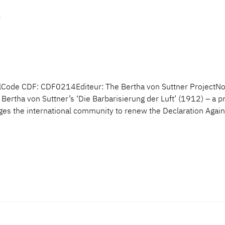
onalCode CDF: CDF0214Editeur: The Bertha von Suttner Project
rtha von Suttner’s ‘Die Barbarisierung der Luft’ (1912) – a pr
ges the international community to renew the Declaration Agai