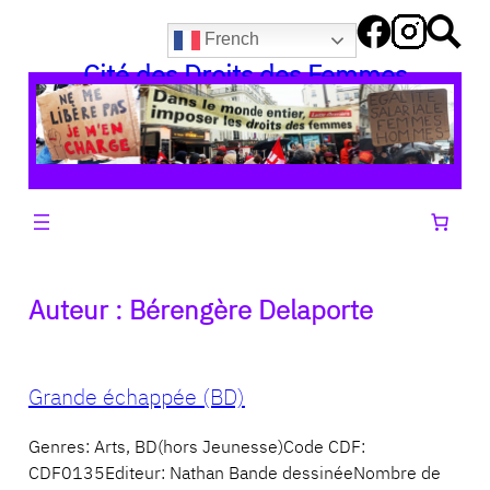
Aller
French
au
Cité des Droits des Femmes
contenu
Auteur :
Bérengère Delaporte
Grande échappée (BD)
Genres: Arts, BD(hors Jeunesse)Code CDF:
CDF0135Editeur: Nathan Bande dessinéeNombre de