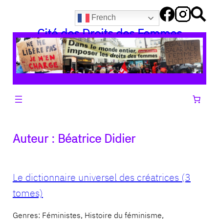
Aller
French
au
Cité des Droits des Femmes
contenu
Auteur :
Béatrice Didier
Le dictionnaire universel des créatrices (3
tomes)
Genres: Féministes, Histoire du féminisme,