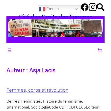
Aller
French
au
Cité des Droits des Femmes
contenu
Auteur :
Asja Lacis
Femmes, corps et révolution
Genres: Féministes, Histoire du féminisme,
International, SociologieCode CDF: CDF0165Editeur: