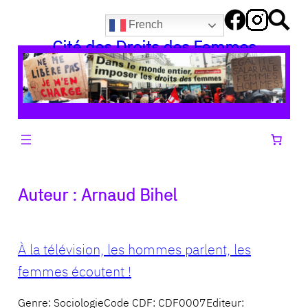
Aller
French
au
Cité des Droits des Femmes
contenu
Auteur :
Arnaud Bihel
À la télévision, les hommes parlent, les
femmes écoutent !
Genre: SociologieCode CDF: CDF0007Editeur: