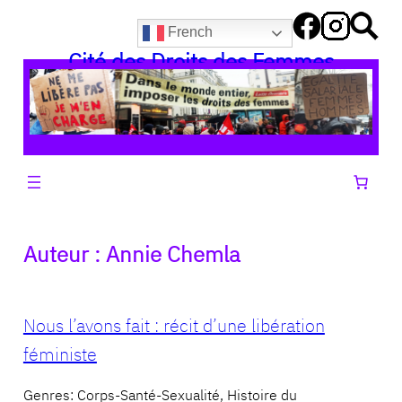
Aller
French
au
Cité des Droits des Femmes
contenu
Auteur :
Annie Chemla
Nous l’avons fait : récit d’une libération
féministe
Genres: Corps-Santé-Sexualité, Histoire du