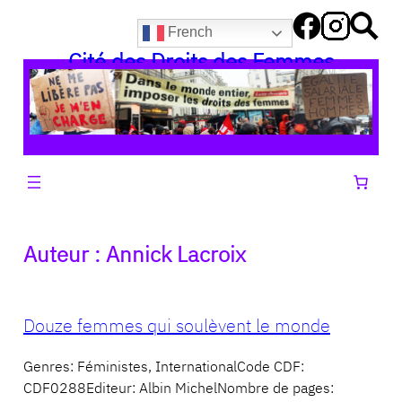
Aller
French
au
Cité des Droits des Femmes
contenu
Auteur :
Annick Lacroix
Douze femmes qui soulèvent le monde
Genres: Féministes, InternationalCode CDF:
CDF0288Editeur: Albin MichelNombre de pages: