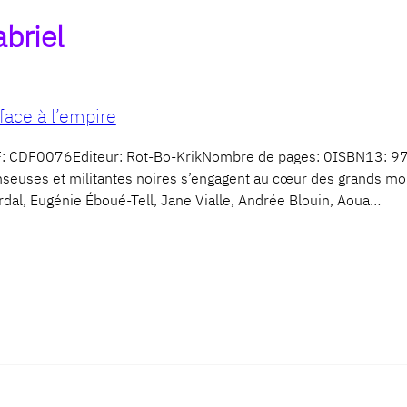
briel
face à l’empire
DF: CDF0076Editeur: Rot-Bo-KrikNombre de pages: 0ISBN13: 9
 penseuses et militantes noires s’engagent au cœur des grands 
dal, Eugénie Éboué-Tell, Jane Vialle, Andrée Blouin, Aoua…