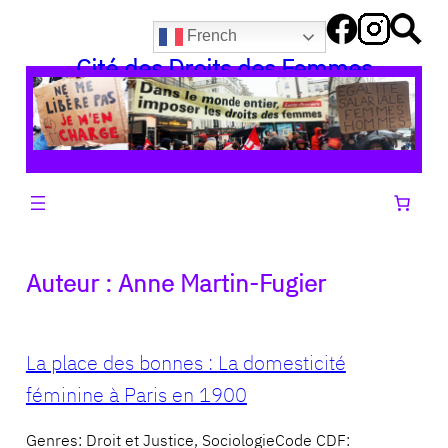
Aller
French
au
Cité des Droits des Femmes
contenu
Auteur :
Anne Martin-Fugier
La place des bonnes : La domesticité
féminine à Paris en 1900
Genres: Droit et Justice, SociologieCode CDF: