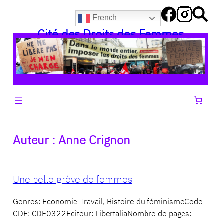
Aller
French
au
Cité des Droits des Femmes
contenu
Auteur :
Anne Crignon
Une belle grève de femmes
Genres: Economie-Travail, Histoire du féminismeCode
CDF: CDF0322Editeur: LibertaliaNombre de pages: