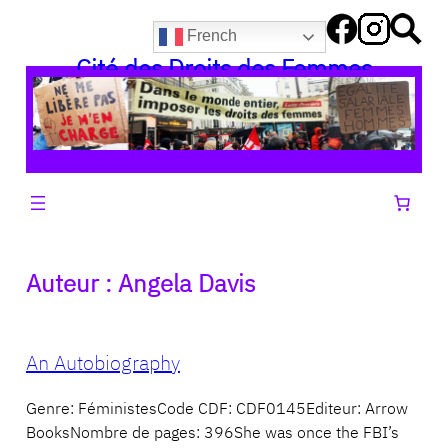
Aller
French
au
Cité des Droits des Femmes
contenu
Auteur :
Angela Davis
An Autobiography
Genre: FéministesCode CDF: CDF0145Editeur: Arrow
BooksNombre de pages: 396She was once the FBI’s