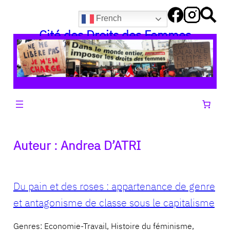
Aller
French
au
Cité des Droits des Femmes
contenu
Auteur :
Andrea D’ATRI
Du pain et des roses : appartenance de genre
et antagonisme de classe sous le capitalisme
Genres: Economie-Travail, Histoire du féminisme,