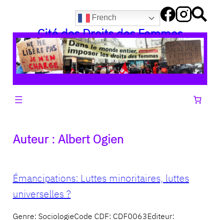
Aller
French
au
Cité des Droits des Femmes
contenu
Auteur :
Albert Ogien
Émancipations: Luttes minoritaires, luttes
universelles ?
Genre: SociologieCode CDF: CDF0063Editeur: