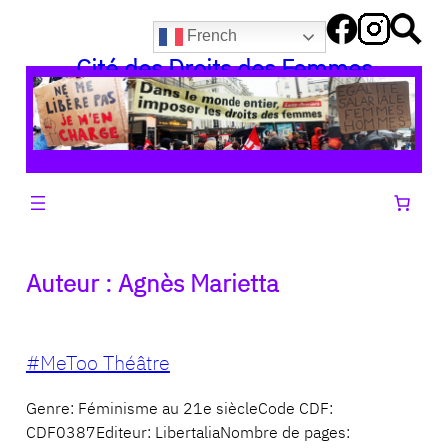
Aller
French
au
Cité des Droits des Femmes
contenu
Auteur :
Agnès Marietta
#MeToo Théâtre
Genre: Féminisme au 21e siècleCode CDF:
CDF0387Editeur: LibertaliaNombre de pages: