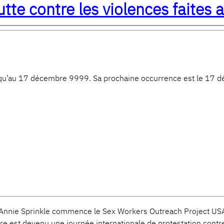
tte contre les violences faites 
u’au 17 décembre 9999. Sa prochaine occurrence est le 17
Annie Sprinkle commence le Sex Workers Outreach Project USA 
 est devenu une journée internationale de protestation contre l