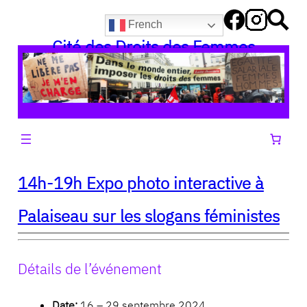
Aller
French
au
Cité des Droits des Femmes
contenu
14h-19h Expo photo interactive à
Palaiseau sur les slogans féministes
Détails de l’événement
Date:
16
–
29 septembre 2024